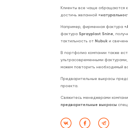
Клиенты все чаще обращаются к 
достичь желанной
«натуральнос
Например, фирменная фактура
«
фактура
Sprayplast Snine
, полу
тактильность от
Nubuk
и свечен
В портфолио компании также ест
ультрасовременными фактурами
можем повторить необходимый ва
Предварительные выкрасы пред
проекта.
Свяжитесь менеджерами компании 
предварительные выкрасы
спец