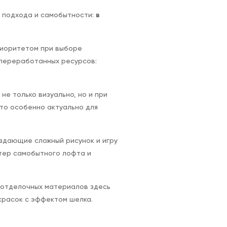
о подхода и самобытности:
в
риоритетом при выборе
 переработанных ресурсов:
е только визуально, но и при
что особенно актуально для
оздающие сложный рисунок и игру
тер самобытного лофта и
р отделочных материалов здесь
красок с эффектом шелка.