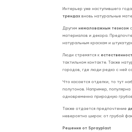
Интерьер уже наступившего год
трендах
вновь натуральные мате
Другим
немаловажным тезисом
с
материалов и декора. Предпочте
натуральным краскам и штукатурк
Люди стремятся к
естественнос
тактильном контакте. Также на
городов, где люди редко с ней 
Что касается отделки, то тут н
полутонов. Например, популярна
одновременно природную грубов
Также отдается предпочтение
д
невероятно широк: от грубой фа
Решения от Sprayplast