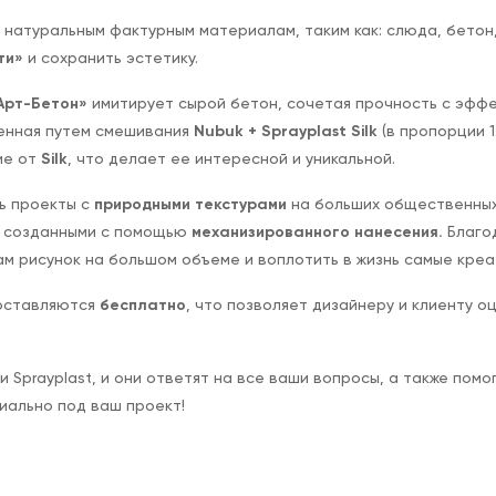
натуральным фактурным материалам, таким как: слюда, бетон
ти»
и сохранить эстетику.
Арт-Бетон»
имитирует сырой бетон, сочетая прочность с эффе
ченная путем смешивания
Nubuk + Sprayplast Silk
(в пропорции 1
ие от
Silk
, что делает ее интересной и уникальной.
ь проекты с
природными текстурами
на больших общественных
, созданными с помощью
механизированного нанесения.
Благод
м рисунок на большом объеме и воплотить в жизнь самые кре
оставляются
бесплатно
, что позволяет дизайнеру и клиенту о
Sprayplast, и они ответят на все ваши вопросы, а также помо
иально под ваш проект!