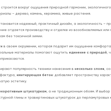
а строится вокруг ощущения природной
гармонии, экологичног
риалы – дерево, камень, керамика, живые растения.
тановится надежный, практичный дизайн, а экологичность – п
ние отдается производству и отделке из возобновляемых или
ам без токсичной химии.
ти
в своем окружении, которая подарит им ощущение комфорта н
туральные материалы помогают ощутить
единение с природой
, 
соприкасаются.
абирают популярность техники нанесения в
несколько слоев
, с
 фактура,
имитирующая бетон
: добавляет пространству харак
атую эстетику.
екоративным штукатуркам
, а не традиционным обоям. И выбо
ктурной глины и травертиновых штукатурок до перламутровых 