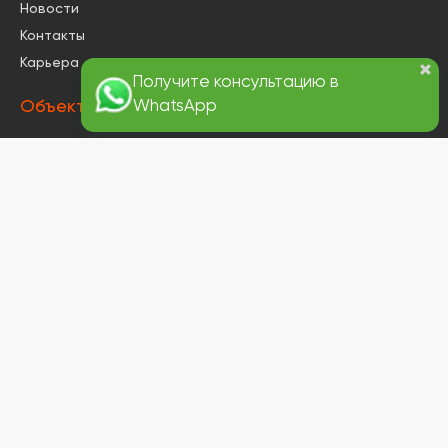
Новости
Контакты
Карьера
Объекты
Общественный объект
«Святая»
Квартира «Частная
квартира»
Квартира «Резиденция
Тверская»
Жилой комплекс «М_5 »
Жилой комплекс «Forst»
Ресторан «Ресторан
Mela»
Ресторан «Белый дом»
Контакты