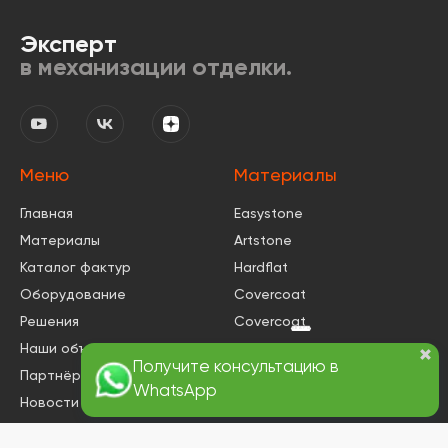
Эксперт
в механизации отделки.
Меню
Материалы
Главная
Easystone
Материалы
Artstone
Каталог фактур
Hardflat
Оборудование
Covercoat
Решения
Covercoat
КВАРЦ
Наши объекты
Procolor Premium
Партнёрам
Easystone
КМ0
Новости
Контакты