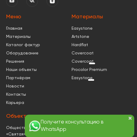
Меню
Материалы
Главная
Easystone
Материалы
Artstone
Каталог фактур
Hardflat
Оборудование
Covercoat
Решения
Covercoat
КВАРЦ
Наши объекты
Procolor Premium
Партнёрам
Easystone
КМ0
Новости
Контакты
Карьера
Объекты
Общественный объект
«Святая»