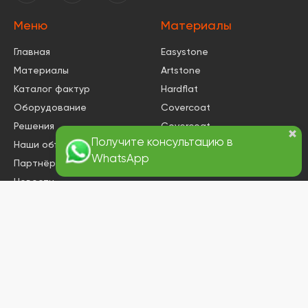
Меню
Материалы
Главная
Easystone
Материалы
Artstone
Каталог фактур
Hardflat
Оборудование
Covercoat
Решения
Covercoat
КВАРЦ
Наши объекты
Procolor Premium
Партнёрам
Easystone
КМ0
Новости
Контакты
Карьера
Объекты
Общественный объект
«Святая»