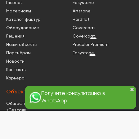
Главная
Easystone
Материалы
Artstone
Каталог фактур
Hardflat
Оборудование
Covercoat
Решения
Covercoat
КВАРЦ
Наши объекты
Procolor Premium
Партнёрам
Easystone
КМ0
Новости
Контакты
Карьера
Объекты
Общественный объект
«Святая»
Квартира «Частная
квартира»
Квартира «Резиденция